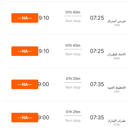
01h 45m
09:10
07:25
--NA--
Non stop
فيرجن أستراليا
1256
01h 45m
09:10
07:25
--NA--
Non stop
الاتحاد للطيران
6436
01h 25m
09:00
07:35
--NA--
Non stop
الخطوط الجوية كانتاس
2401
01h 25m
09:00
07:35
--NA--
Non stop
طيران الإمارات
5734