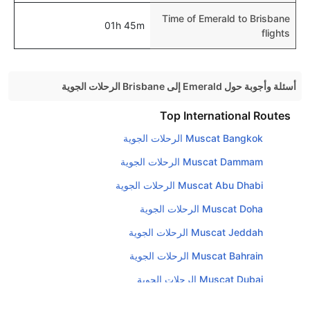
Time of Emerald to Brisbane
01h 45m
flights
أسئلة وأجوبة حول Emerald إلى Brisbane الرحلات الجوية
هل صحيح أن تستغرق وقتا أقل في رحلة مباشرة من
Top International Routes
إلىبريسبان مما تستغرقه الخطوط الجوية الأخرى؟
Muscat Bangkok الرحلات الجوية
نعم. توفر كل من أسرع رحلات الطيران على هذا الطريق،
Muscat Dammam الرحلات الجوية
هل توفر شركات الطيران مساحة إضافية للنوم؟
Muscat Abu Dhabi الرحلات الجوية
كثير من خطوط طيران درجة رجال الأعمال توفر مساحة
Muscat Doha الرحلات الجوية
إضافية للنوم.
Muscat Jeddah الرحلات الجوية
هل يمكنني حمل طعامي الخاص؟
نعم، يمكنك حمل طعامك الخاص، و لكن يجب أن يكون معبئا
Muscat Bahrain الرحلات الجوية
بشكل جيد.
Muscat Dubai الرحلات الجوية
هل سيقدم لي الكحول على متن رحلة من إلى بريسبان؟