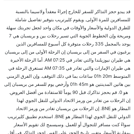
د يبدو حجز التذاكر للسفر للخارج إجراءً معقداً ولاسيما بالنسبة
لمسافرين للمرة الأولى. ويقوم كليرتريب بتوفير تفاصيل شاملة
لطرق الدولية والأسعار والأوقات في مكان واحد لجعل تجربتك سهلة
ومريحة وإن الخطوط الجوية التي تسير رحلات بين و بريسبان هي 7
يوجد بالمجمل 335 رحلات متوفرة كل أسبوع للمسافرين الذين
رغبون في السفر من إلى بريسبان إن الرحلة الأولى من إلى بريسبان
هي طيران نيوزيلندا والتي تغادر في 07:25 AM. أما الرحلة الأخيرة
هي طيران الإمارات والتي تغادر في 07:35 AM تستغرق الرحلة في
المتوسط 01h 20m ساعات بما في ذلك التوقف. وإن الفرق الزمني
بين هاتين المدينتين هو 01h 45m وأرخص يوم للسفر من بريسبان إلى
هو 0. قم بحجز تذاكرك قبل 90 يوماً للاستفادة من أفضل العروض.
ن الرحلات من تغادر من ورمز الاتحاد الدولي للنقل الجوي لهذا
المطار هو BNE. إن الرحلات من بريسبان تغادر من ورمز الاتحاد
الدولي للنقل الجوي لهذا المطار هو BNE. استخدم تطبيق كليرتريب
واءً كنت مسافر للتجوال أو للعمل. وسيسمح لك تقويم الأسعار
مقارنة الأسعار وتغيير تاريخ الحجز على الفور. احجز التذاكر في أقل